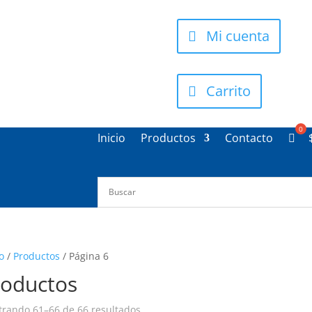
Mi cuenta
Carrito
Inicio
Productos
Contacto
o
/
Productos
/ Página 6
roductos
Ordenado
rando 61–66 de 66 resultados