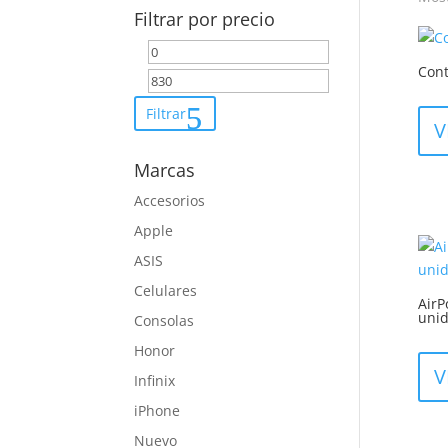
Filtrar por precio
Precio
Precio
Cont
mínimo
máximo
Filtrar
V
Marcas
Accesorios
Apple
ASIS
Celulares
AirP
unid
Consolas
Honor
V
Infinix
iPhone
Nuevo