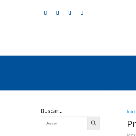
Buscar…
Inici
P
Most