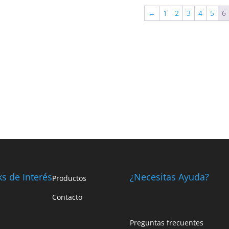
←
1
2
3
4
5
6
ks de Interés
¿Necesitas Ayuda?
Productos
Contacto
Preguntas frecuentes