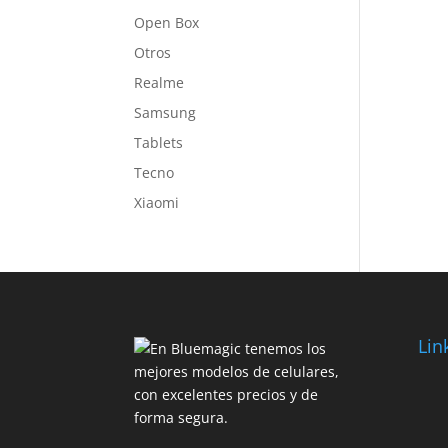
Open Box
Otros
Realme
Samsung
Tablets
Tecno
Xiaomi
Lin