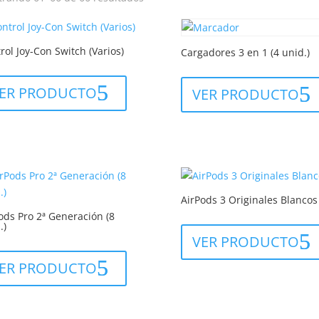
por
los
últimos
rol Joy-Con Switch (Varios)
Cargadores 3 en 1 (4 unid.)
ER PRODUCTO
VER PRODUCTO
AirPods 3 Originales Blancos
ods Pro 2ª Generación (8
.)
VER PRODUCTO
ER PRODUCTO