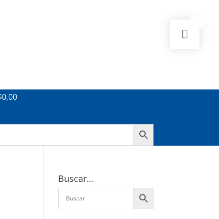
0
$
0,00
Buscar…