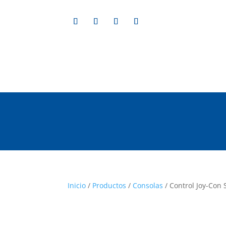
Inicio
/
Productos
/
Consolas
/ Control Joy-Con 