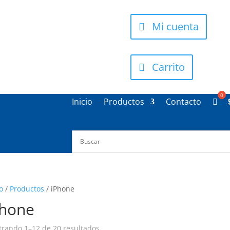
Mi cuenta
Carrito
Inicio
Productos
Contacto
o
/
Productos
/ iPhone
Phone
Ordenado
rando 1–12 de 20 resultados