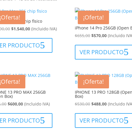
por
los
¡Oferta!
¡Oferta!
últimos
ro Max 256 chip fisico
iPhone 14 Pro 256GB (Open B
El
El
90,00
$
1.540,00
(Incluido IVA)
precio
precio
El
El
$
655,00
$
570,00
(Incluido IVA
original
actual
precio
precio
ER PRODUCTO
era:
es:
original
actual
VER PRODUCTO
$1.890,00.
$1.540,00.
era:
es:
$655,00.
$570,00.
¡Oferta!
¡Oferta!
ONE 13 PRO MAX 256GB
IPHONE 13 PRO 128GB (Ope
n Box)
Box)
El
El
El
El
,00
$
600,00
(Incluido IVA)
$
530,00
$
488,00
(Incluido IVA
precio
precio
precio
precio
original
actual
original
actual
ER PRODUCTO
VER PRODUCTO
era:
es:
era:
es:
$655,00.
$600,00.
$530,00.
$488,00.