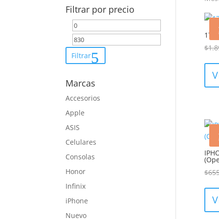
Filtrar por precio
Precio
Precio
17 P
mínimo
máximo
$
1.8
Filtrar
V
Marcas
Accesorios
Apple
ASIS
Celulares
IPH
Consolas
(Ope
Honor
$
655
Infinix
V
iPhone
Nuevo