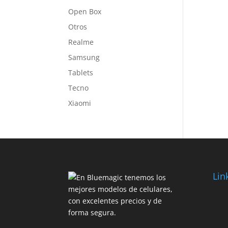
Open Box
Otros
Realme
Samsung
Tablets
Tecno
Xiaomi
Lin