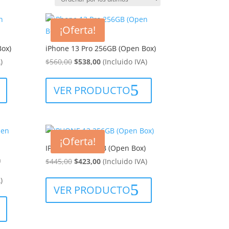
¡Oferta!
ox)
iPhone 13 Pro 256GB (Open Box)
El
El
)
$
560,00
$
538,00
(Incluido IVA)
precio
precio
original
actual
VER PRODUCTO
era:
es:
$560,00.
$538,00.
¡Oferta!
IPHONE 13 256GB (Open Box)
n
El
El
$
445,00
$
423,00
(Incluido IVA)
precio
precio
)
original
actual
VER PRODUCTO
era:
es:
$445,00.
$423,00.