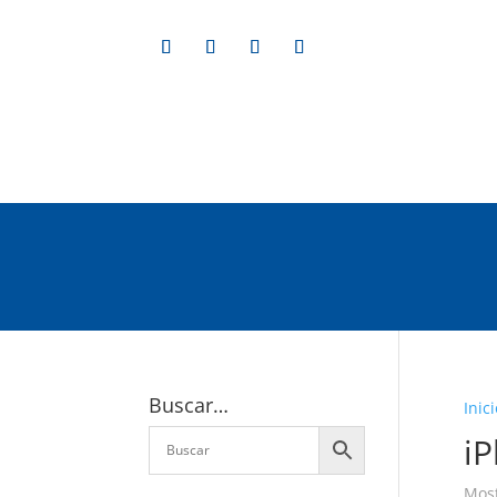
Buscar…
Inici
i
Most