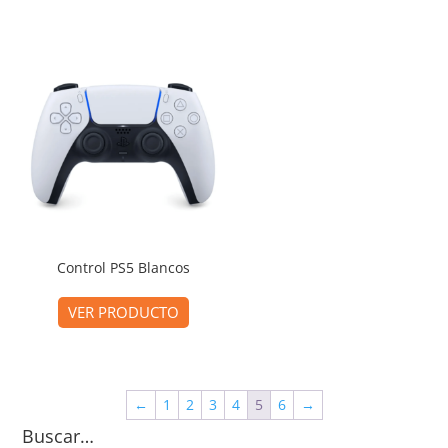
Control PS5 Blancos
VER PRODUCTO
←
1
2
3
4
5
6
→
Buscar…