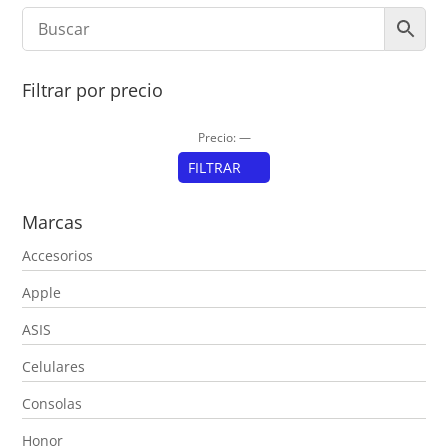
Filtrar por precio
Precio:
—
FILTRAR
Precio
Precio
Marcas
mínimo
máximo
Accesorios
Apple
ASIS
Celulares
Consolas
Honor