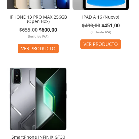
IPHONE 13 PRO MAX 256GB
IPAD A 16 (Nuevo)
(Open Box)
El
El
$
490,00
$
451,00
El
El
$
655,00
$
600,00
(Incluido IVA)
precio
precio
(Incluido IVA)
precio
precio
original
actual
VER PRODUCTO
original
actual
VER PRODUCTO
era:
es:
era:
es:
$490,00.
$451,00
$655,00.
$600,00.
SmartPhone INFINIX GT30