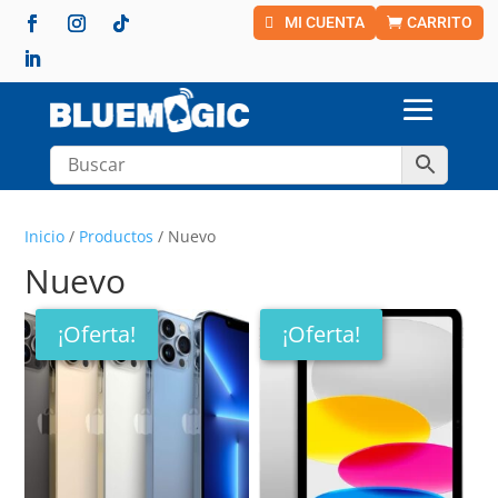
MI CUENTA
CARRITO
Inicio
/
Productos
/ Nuevo
Nuevo
¡Oferta!
¡Oferta!