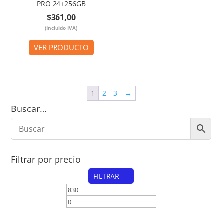
PRO 24+256GB
$
361,00
(Incluido IVA)
VER PRODUCTO
1
2
3
→
Buscar…
Filtrar por precio
FILTRAR
Precio
Precio