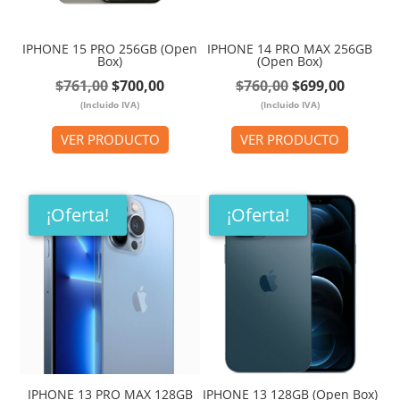
IPHONE 15 PRO 256GB (Open
IPHONE 14 PRO MAX 256GB
Box)
(Open Box)
El
El
El
El
$
761,00
$
700,00
$
760,00
$
699,00
(Incluido IVA)
precio
precio
(Incluido IVA)
precio
precio
original
actual
original
actual
VER PRODUCTO
VER PRODUCTO
era:
es:
era:
es:
$761,00.
$700,00.
$760,00.
$699,00
¡Oferta!
¡Oferta!
IPHONE 13 PRO MAX 128GB
IPHONE 13 128GB (Open Box)