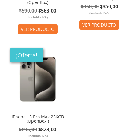
(OpenBox)
El
El
$
368,00
$
350,00
El
El
$
590,00
$
563,00
(Incluido IVA)
precio
precio
(Incluido IVA)
precio
precio
original
actual
VER PRODUCTO
original
actual
VER PRODUCTO
era:
es:
era:
es:
$368,00.
$350,00
$590,00.
$563,00.
¡Oferta!
iPhone 15 Pro Max 256GB
(OpenBox )
El
El
$
895,00
$
823,00
(Incluido IVA)