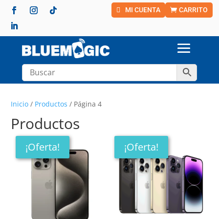
MI CUENTA
CARRITO
Inicio
/
Productos
/ Página 4
Productos
¡Oferta!
¡Oferta!