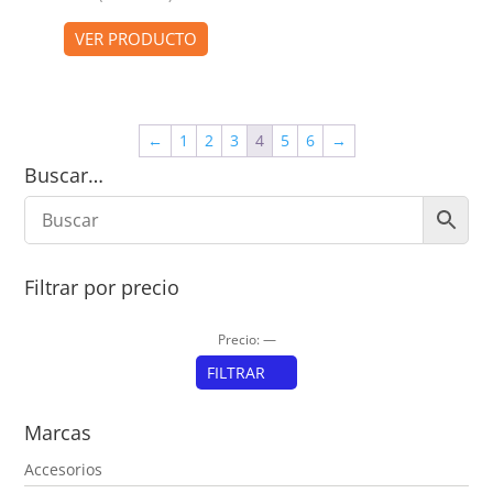
precio
precio
original
actual
VER PRODUCTO
era:
es:
$895,00.
$823,00.
←
1
2
3
4
5
6
→
Buscar…
Filtrar por precio
Precio:
—
FILTRAR
Precio
Precio
Marcas
mínimo
máximo
Accesorios