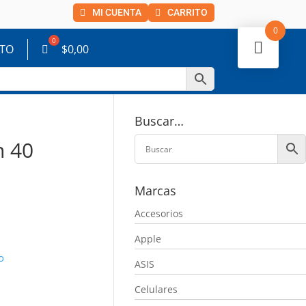
MI CUENTA
CARRITO
0
TO
$
0,00
Buscar…
 40
Marcas
Accesorios
Apple
o
ASIS
Celulares