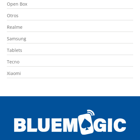
Open Box
Otros
Realme
Samsung
Tablets
Tecno
Xiaomi