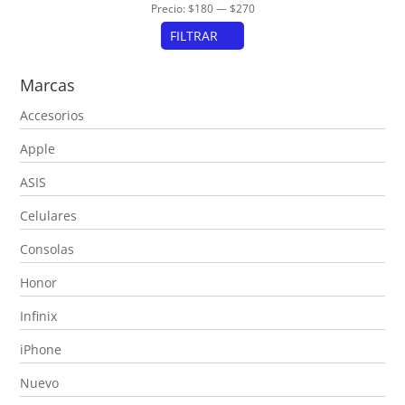
Precio:
$180
—
$270
FILTRAR
Precio
Precio
Marcas
mínimo
máximo
Accesorios
Apple
ASIS
Celulares
Consolas
Honor
Infinix
iPhone
Nuevo