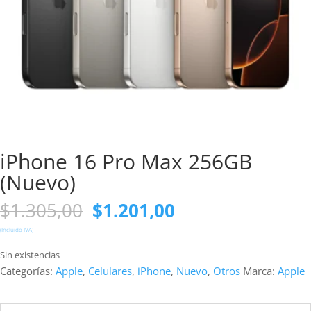
iPhone 16 Pro Max 256GB
(Nuevo)
El
El
$
1.305,00
$
1.201,00
precio
precio
(Incluido IVA)
original
actual
era:
es:
Sin existencias
$1.305,00.
$1.201,00.
Categorías:
Apple
,
Celulares
,
iPhone
,
Nuevo
,
Otros
Marca:
Apple