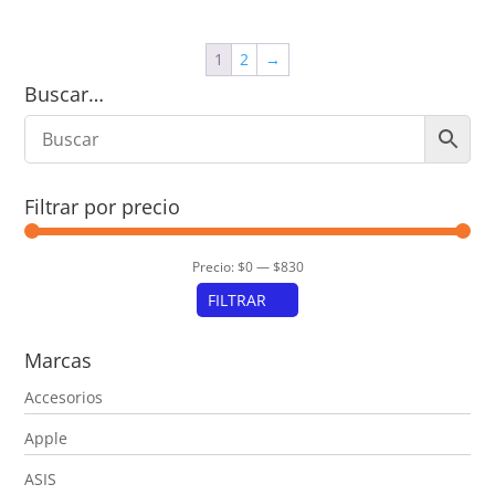
$490,00.
$451,00.
1
2
→
Buscar…
Filtrar por precio
Precio:
$0
—
$830
FILTRAR
Precio
Precio
Marcas
mínimo
máximo
Accesorios
Apple
ASIS