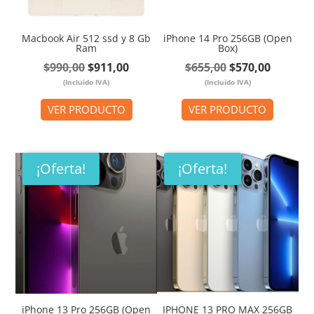
Macbook Air 512 ssd y 8 Gb
iPhone 14 Pro 256GB (Open
Ram
Box)
El
El
El
El
$
990,00
$
911,00
$
655,00
$
570,00
(Incluido IVA)
precio
precio
(Incluido IVA)
precio
precio
original
actual
original
actual
VER PRODUCTO
VER PRODUCTO
era:
es:
era:
es:
$990,00.
$911,00.
$655,00.
$570,00
¡Oferta!
¡Oferta!
iPhone 13 Pro 256GB (Open
IPHONE 13 PRO MAX 256GB