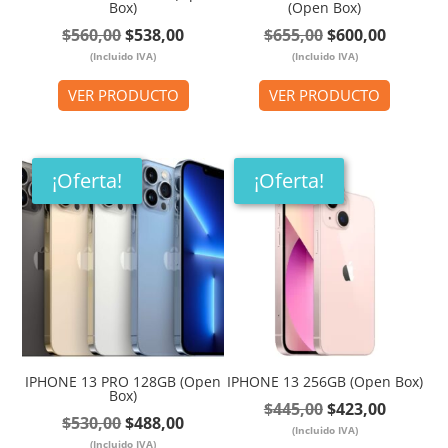
Box)
(Open Box)
El
El
El
El
$
560,00
$
538,00
$
655,00
$
600,00
(Incluido IVA)
precio
precio
(Incluido IVA)
precio
precio
original
actual
original
actual
VER PRODUCTO
VER PRODUCTO
era:
es:
era:
es:
$560,00.
$538,00.
$655,00.
$600,00
¡Oferta!
¡Oferta!
IPHONE 13 PRO 128GB (Open
IPHONE 13 256GB (Open Box)
Box)
El
El
$
445,00
$
423,00
El
El
$
530,00
$
488,00
(Incluido IVA)
precio
precio
(Incluido IVA)