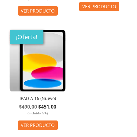
precio
precio
original
actual
VER PRODUCTO
original
actual
VER PRODUCTO
era:
es:
era:
es:
$445,00.
$423,00
$530,00.
$488,00.
¡Oferta!
IPAD A 16 (Nuevo)
El
El
$
490,00
$
451,00
(Incluido IVA)
precio
precio
original
actual
VER PRODUCTO
era:
es: