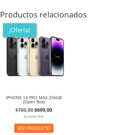
Productos relacionados
¡Oferta!
IPHONE 14 PRO MAX 256GB
(Open Box)
El
El
$
760,00
$
699,00
(Incluido IVA)
precio
precio
original
actual
VER PRODUCTO
era:
es: