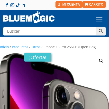
MI CUENTA
CARRITO
Inicio
/
Productos
/
Otros
/ iPhone 13 Pro 256GB (Open Box)
¡Oferta!