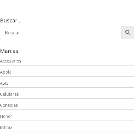
$760,00.
$699,00.
Buscar…
Marcas
Accesorios
Apple
ASIS
Celulares
Consolas
Honor
Infinix