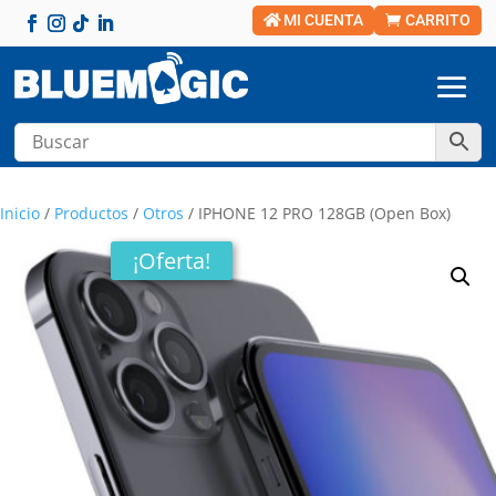
MI CUENTA
CARRITO
Inicio
/
Productos
/
Otros
/ IPHONE 12 PRO 128GB (Open Box)
¡Oferta!