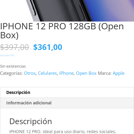
IPHONE 12 PRO 128GB (Open
Box)
El
El
$
397,00
$
361,00
precio
precio
(Incluido IVA)
original
actual
era:
es:
Sin existencias
$397,00.
$361,00.
Categorías:
Otros
,
Celulares
,
iPhone
,
Open Box
Marca:
Apple
Descripción
Información adicional
Descripción
IPHONE 12 PRO. Ideal para uso diario, redes sociales,