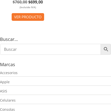
El
El
$
760,00
$
699,00
(Incluido IVA)
precio
precio
original
actual
VER PRODUCTO
era:
es:
$760,00.
$699,00.
Buscar…
Marcas
Accesorios
Apple
ASIS
Celulares
Consolas