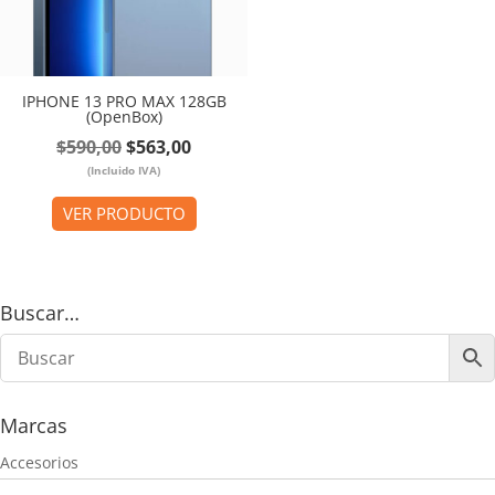
IPHONE 13 PRO MAX 128GB
(OpenBox)
El
El
$
590,00
$
563,00
(Incluido IVA)
precio
precio
original
actual
VER PRODUCTO
era:
es:
$590,00.
$563,00.
Buscar…
Marcas
Accesorios