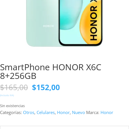
SmartPhone HONOR X6C
8+256GB
El
El
$
165,00
$
152,00
precio
precio
(Incluido IVA)
original
actual
era:
es:
Sin existencias
$165,00.
$152,00.
Categorías:
Otros
,
Celulares
,
Honor
,
Nuevo
Marca:
Honor