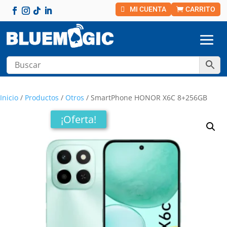
MI CUENTA
CARRITO
Inicio
/
Productos
/
Otros
/ SmartPhone HONOR X6C 8+256GB
¡Oferta!